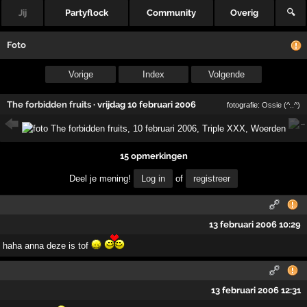
Jij
Partyflock
Community
Overig
🔍
Foto
Vorige
Index
Volgende
The forbidden fruits
·
vrijdag 10 februari 2006
fotografie:
Ossie (^..^)
15 opmerkingen
Deel je mening!
Log in
of
registreer
13 februari 2006 10:29
haha anna deze is tof
13 februari 2006 12:31