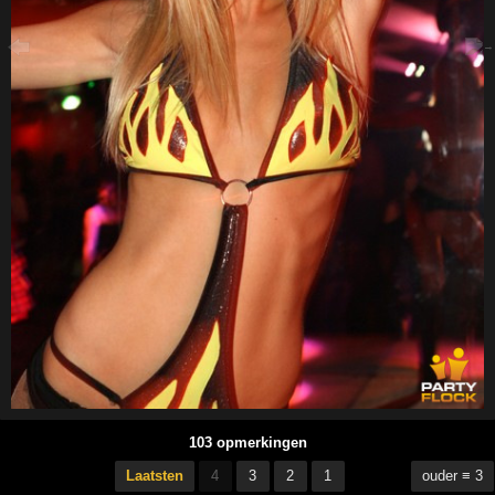
103 opmerkingen
Laatsten
4
3
2
1
ouder ≡ 3