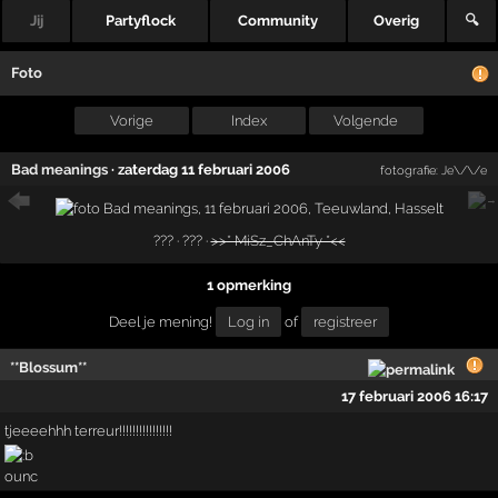
Jij
Partyflock
Community
Overig
🔍
Foto
Vorige
Index
Volgende
Bad meanings
·
zaterdag 11 februari 2006
fotografie:
Je\/\/e
??? · ??? ·
>>* MiSz_ChAnTy *<<
1 opmerking
Deel je mening!
Log in
of
registreer
**Blossum**
17 februari 2006 16:17
tjeeeehhh terreur!!!!!!!!!!!!!!!!