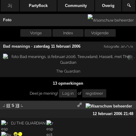
Jij
Partyflock
Community
Overig
🔍
Foto
Vorige
Index
Volgende
Bad meanings
·
zaterdag 11 februari 2006
fotografie:
Je\/\/e
The Guardian
13 opmerkingen
Deel je mening!
Log in
of
registreer
.: |[{ S }]| :.
12 februari 2006 21:48
DJ THE GUARDIAN