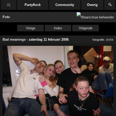
Jij
Partyflock
Community
Overig
🔍
Foto
Vorige
Index
Volgende
Bad meanings
·
zaterdag 11 februari 2006
fotografie:
Je\/\/e