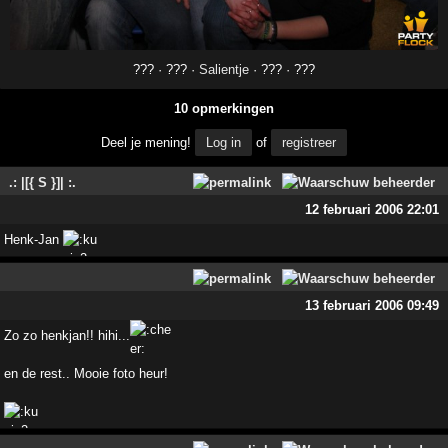
??? · ??? ·
Salientje
· ??? · ???
10 opmerkingen
Deel je mening!
Log in
of
registreer
.: |[{ S }]| :.
12 februari 2006 22:01
Henk-Jan
13 februari 2006 09:49
Zo zo henkjan!! hihi...
en de rest.. Mooie foto heur!