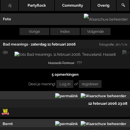
Jij
Partyflock
Community
Overig
🔍
Foto
Vorige
Index
Volgende
Bad meanings
·
zaterdag 11 februari 2006
fotografie:
Je\/\/e
Hasselt Terreur
· ???
5 opmerkingen
Deel je mening!
Log in
of
registreer
12 februari 2006 23:08
Bernt