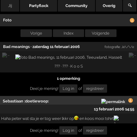
Jij
Partyflock
Community
Overig
🔍
Foto
Vorige
Index
Volgende
Bad meanings
·
zaterdag 11 februari 2006
fotografie:
Je\/\/e
??? · ??? ·
K o o S
1 opmerking
Deel je mening!
Log in
of
registreer
Sebastiaan :doetiewoop:
13 februari 2006 14:55
Haha peter wat sta je er tog weer lkkr op
en koos mooi tshirt
Deel je mening!
Log in
of
registreer