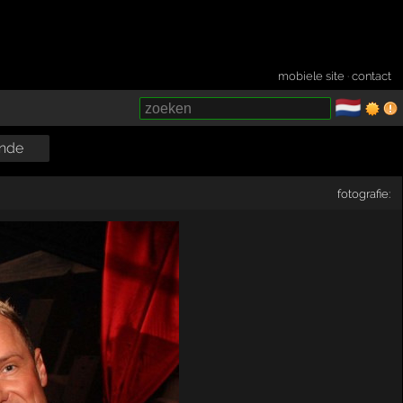
mobiele site
·
contact
🇳🇱
­
nde
fotografie: