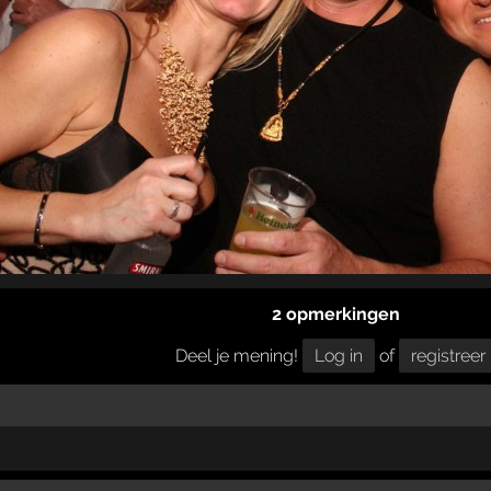
2 opmerkingen
Deel je mening!
Log in
of
registreer