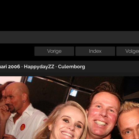
Vorige
Index
Volge
uari 2006
·
HappydayZZ
·
Culemborg