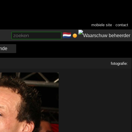
mobiele site
·
contact
🇳🇱
­
nde
fotografie: