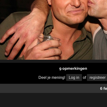
9 opmerkingen
Deel je mening!
Log in
of
registreer
6 f