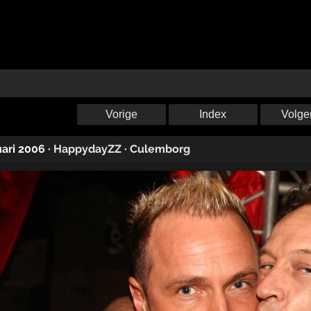
Vorige
Index
Volge
uari 2006
·
HappydayZZ
·
Culemborg