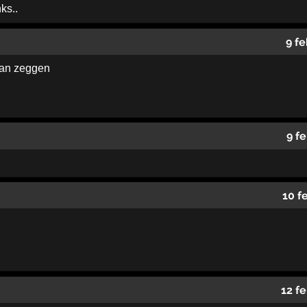
ks..
9 f
van zeggen
9 f
10 f
12 f