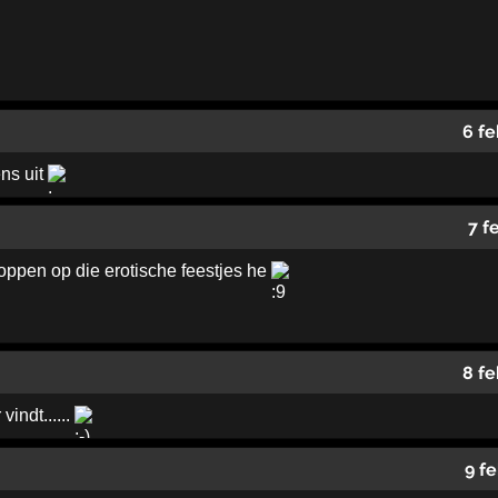
6 fe
ns uit
7 f
koppen op die erotische feestjes he
8 fe
 vindt......
9 f