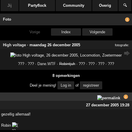
Jij
Partyflock
Community
Overig
🔍
Foto
Vorige
Index
Volgende
High voltage
·
maandag 26 december 2005
fotografie:
??? · ??? ·
Dane.WTF
·
Robintjuh
· ??? · ??? · ??? · ???
8 opmerkingen
Deel je mening!
Log in
of
registreer
27 december 2005 19:28
gezellig allemaal!
Robin