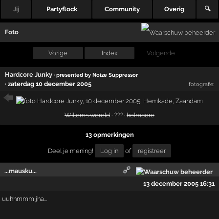
Jij
Partyflock
Community
Overig
🔍
Foto
Vorige
Index
Volgende
Hardcore Junky
· presented by Noize Suppressor
·
zaterdag 10 december 2005
fotografie:
Willems wereld
· ??? ·
helmcore
13 opmerkingen
Deel je mening!
Log in
of
registreer
...mausku...
13 december 2005 16:31
uuhhmmm jha...