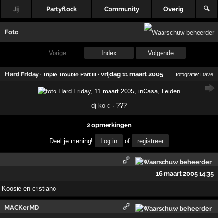
Jij
Partyflock
Community
Overig
🔍
Foto
Vorige
Index
Volgende
Hard Friday
·
vrijdag 11 maart 2005
· Triple Trouble Part III
fotografie:
Dave
dj ko-c
· ???
2 opmerkingen
Deel je mening!
Log in
of
registreer
16 maart 2005 14:35
Koosie en cristiano
MACKerMD