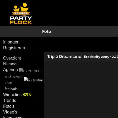
Foto
Inloggen
Registreren
Trip 2 Dreamland
·
za
· Erotic city 2005
Overzicht
Nieuws
Agenda
nu & straks
kaart
festivals
WIN
Winacties
Trends
Foto's
Video's
Interviews