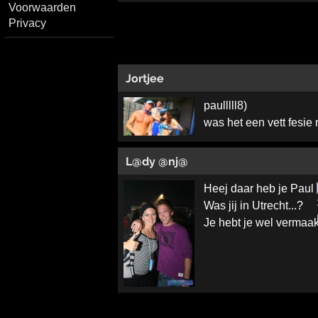
Voorwaarden
Privacy
Jortjee
paulllll8)
was het een vett fesie
L@dy @nj@
Heej daar heb je Paul
Was jij in Utrecht...?
Je hebt je wel vermaa