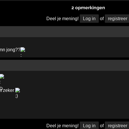
2 opmerkingen
Deel je mening!
Log in
of
registreer
 mn jong??
kt zeker
Deel je mening!
Log in
of
registreer