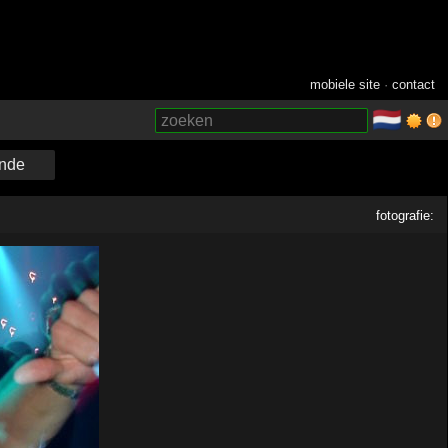
mobiele site
·
contact
🇳🇱
­
nde
fotografie: