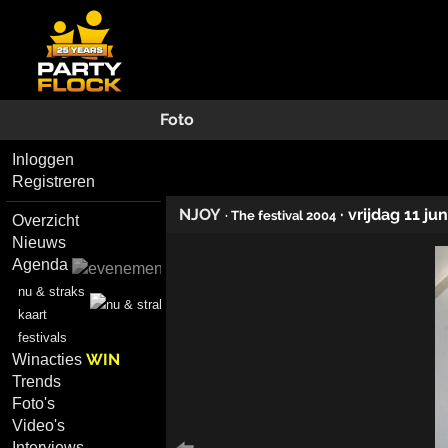
Foto
Inloggen
Registreren
NJOY
·
vrijdag 11 ju
· The festival 2004
Overzicht
Nieuws
Agenda
nu & straks
kaart
festivals
WIN
Winacties
Trends
Foto's
Video's
Interviews