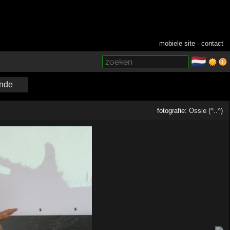
mobiele site
·
contact
🇳🇱
­
nde
fotografie:
Ossie (^..^)