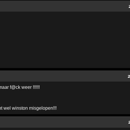
maar f@ck weer !!!!!!
ht wel winston misgelopen!!!