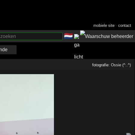
mobiele site
·
contact
🇳🇱
­
nde
fotografie:
Ossie (^..^)