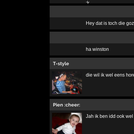
Hey dat is toch die g
ha winston
T-style
die wil ik wel eens ho
Pien :cheer:
Jah ik ben idd ook we