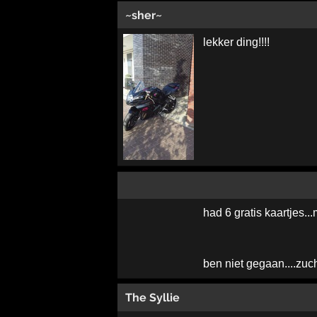
~sher~
lekker ding!!!!
had 6 gratis kaartjes...
ben niet gegaan....zuc
The Syllie