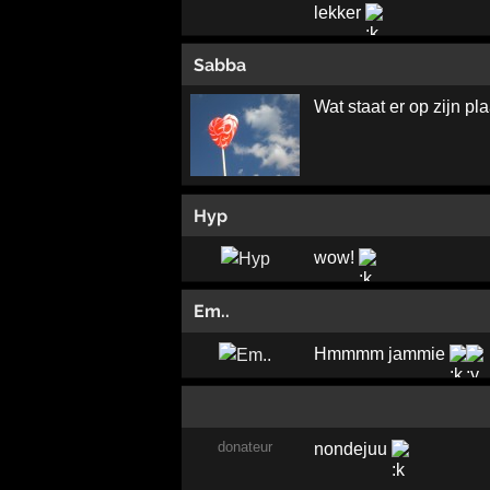
lekker
Sabba
Wat staat er op zijn pl
Hyp
wow!
Em..
Hmmmm jammie
donateur
nondejuu