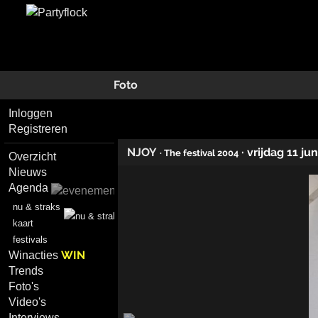
Foto
Inloggen
Registreren
NJOY
·
vrijdag 11 ju
· The festival 2004
Overzicht
Nieuws
Agenda
nu & straks
kaart
festivals
WIN
Winacties
Trends
Foto's
Video's
Interviews