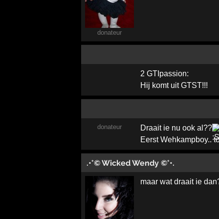
donateur
2 GTIpassion:
Hij komt uit GTST!!!
donateur
Draait ie nu ook al??
Eerst Wehkampboy.. toe
.•°© Wicked Wendy ©°•.
maar wat draait ie dan