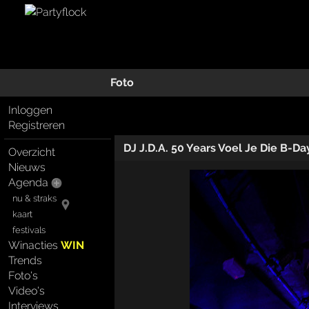
Foto
Inloggen
Registreren
DJ J.D.A. 50 Years Voel Je Die B-Da
Overzicht
Nieuws
Agenda
nu & straks
kaart
festivals
Winacties
WIN
Trends
Foto's
Video's
Interviews