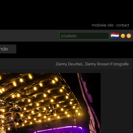
mobiele site
·
contact
🇳🇱
­
nde
..Danny Deurbel..
,
Danny Rossen Fotografie