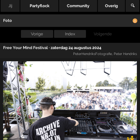
Jij
Partyflock
Community
Overig
🔍
Foto
Vorige
Index
Volgende
Free Your Mind Festival
·
zaterdag 24 augustus 2024
PeterHendriksFotografie
,
Peter Hendriks