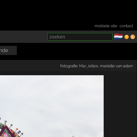
mobiele site
·
contact
🇳🇱
­
nde
fotografie:
Mar_iellee
, marielle van asten