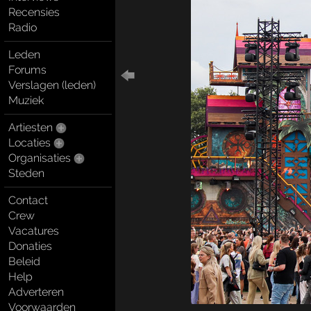
Recensies
Radio
Leden
Forums
Verslagen (leden)
Muziek
Artiesten
Locaties
Organisaties
Steden
Contact
Crew
Vacatures
Donaties
Beleid
Help
Adverteren
Voorwaarden