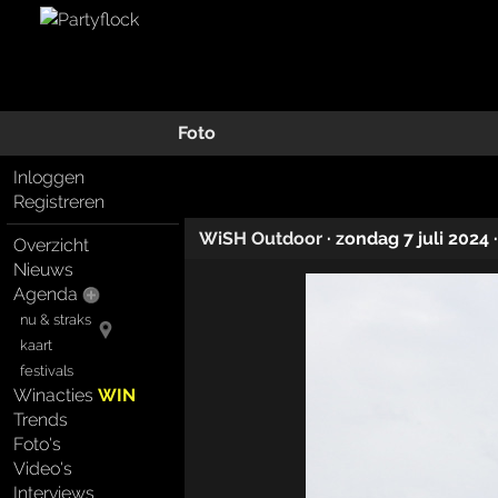
Foto
Inloggen
Registreren
WiSH Outdoor
·
zondag 7 juli 2024
Overzicht
Nieuws
Agenda
nu & straks
kaart
festivals
Winacties
WIN
Trends
Foto's
Video's
Interviews