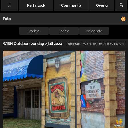
Jij
Partyflock
Community
Overig
🔍
Foto
Vorige
Index
Volgende
WiSH Outdoor
·
zondag 7 juli 2024
fotografie:
Mar_iellee
, marielle van asten