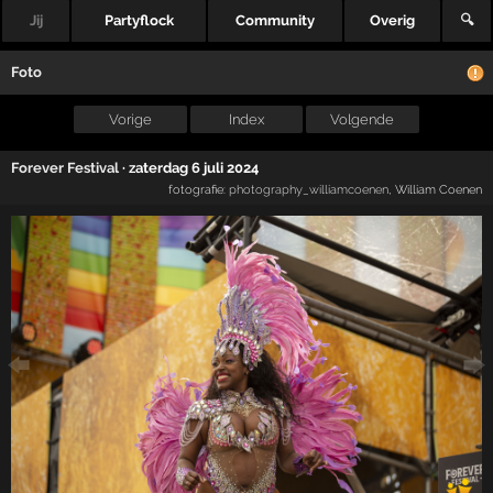
Jij
Partyflock
Community
Overig
🔍
Foto
Vorige
Index
Volgende
Forever Festival
·
zaterdag 6 juli 2024
fotografie:
photography_williamcoenen
, William Coenen