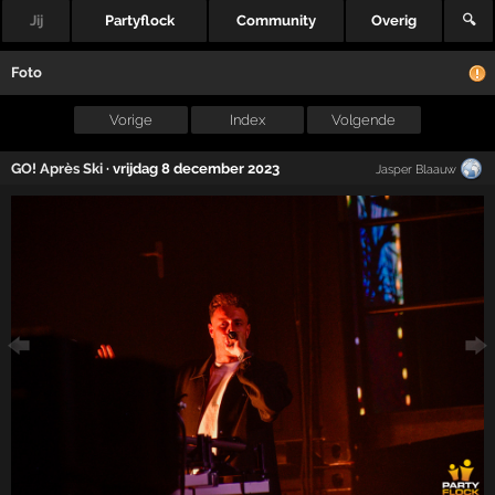
Jij
Partyflock
Community
Overig
🔍
Foto
Vorige
Index
Volgende
GO! Après Ski
·
vrijdag 8 december 2023
Jasper Blaauw