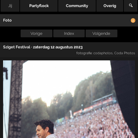
Jij
Partyflock
Community
Overig
🔍
Foto
Vorige
Index
Volgende
Sziget Festival
·
zaterdag 12 augustus 2023
fotografie:
codaphotos
,
Coda Photos