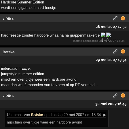
Hardcore Summer Edition
wordt een gigantisch hard feestje...
< Rik >
28 mei 2007 17:32
hard feestje zonder hardcore whaa ha ha grappenmaakertje
laatste aanpassing
28 mei 2007 17:34
Batske
29 mei 2007 13:34
inderdaad maatje,
jumpstyle summer edition
mischien over tijdje weer een hardcore avond
maar dan wel 2 maanden van te voren al op PF vermeld...
< Rik >
30 mei 2007 16:45
Uitspraak
van
Batske
op dinsdag 29 mei 2007 om 13:34:
▶
mischien over tijdje weer een hardcore avond