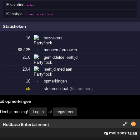
E-volution
techno
K-Instyle
house, trance, disco
Statistieken
16
bezoekers
68 / 25
·
mannen / vrouwen
21.0
gemiddelde
leeftijd
20.4
leeftijd
mediaan
10
·
opmerkingen
ok
·
stemresultaat
(6 stemmen)
10 opmerkingen
Deel je mening!
Log in
of
registreer
Hellbase Entertainment
25 mei 2007 13:59