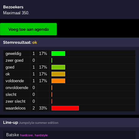
Bezoekers
Maximaal 350.
Voeg toe aan agenda
Stemresultaat:
ok
geweldig
1
17%
zeer goed
0
goed
1
17%
ok
1
17%
voldoende
1
17%
onvoldoende
0
slecht
0
zeer slecht
0
waardeloos
2
33%
Line-up
Jumpstyle summer edition
Batske
hardcore, hardstyle