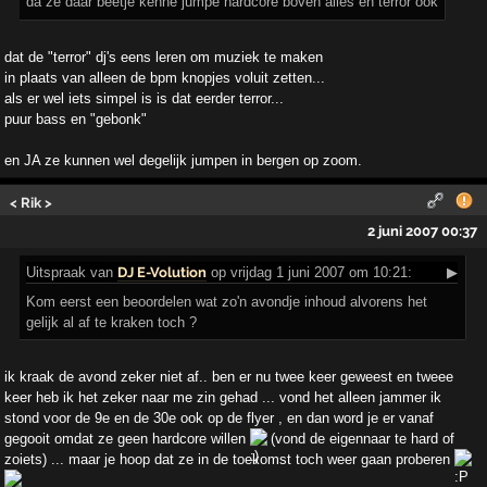
da ze daar beetje kenne jumpe hardcore boven alles en terror ook
dat de "terror" dj's eens leren om muziek te maken
in plaats van alleen de bpm knopjes voluit zetten...
als er wel iets simpel is is dat eerder terror...
puur bass en "gebonk"
en JA ze kunnen wel degelijk jumpen in bergen op zoom.
< Rik >
2 juni 2007 00:37
Uitspraak
van
DJ E-Volution
op vrijdag 1 juni 2007 om 10:21:
▶
Kom eerst een beoordelen wat zo'n avondje inhoud alvorens het
gelijk al af te kraken toch ?
ik kraak de avond zeker niet af.. ben er nu twee keer geweest en tweee
keer heb ik het zeker naar me zin gehad ... vond het alleen jammer ik
stond voor de 9e en de 30e ook op de flyer , en dan word je er vanaf
gegooit omdat ze geen hardcore willen
(vond de eigennaar te hard of
zoiets) ... maar je hoop dat ze in de toekomst toch weer gaan proberen