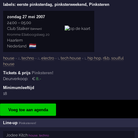
labels:
eerste pinksterdag, pinksterweekend, Pinksteren
zondag 27 mei 2007
24:00
–
05:00
Club Stalker
(binnen)
Kromme Elleboogsteeg 20
Haarlem
🇳🇱
Nederland
house
,
techno
,
electro
,
tech house
,
hip hop
,
r&b
,
soulful
× 2
× 2
× 1
× 1
house
Tickets & prijs
Pinksteren!
Deurverkoop:
€
8
,-
Minimumleeftijd
18
Voeg toe aan agenda
Line-up
Pinksteren!
Jodee Kitch
house, techno