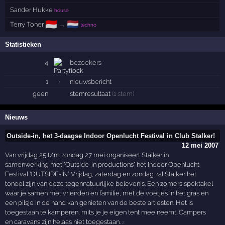
Sander Hukke
house
🇮🇩
🇳🇱
Terry Toner
→
techno
Statistieken
4
bezoekers
1
·
nieuwsbericht
geen
stemresultaat
(1 stem)
Nieuws
Outside-in, het 3-daagse Indoor Openlucht Festival in Club Stalker!
12 mei 2007
Van vrijdag 25 t/m zondag 27 mei organiseert Stalker in
samenwerking met "Outside-in productions" het Indoor Openlucht
Festival ‘OUTSIDE-IN’. Vrijdag, zaterdag en zondag zal Stalker het
toneel zijn van deze tegennatuurlijke belevenis. Een zomers spektakel
waar je samen met vrienden en familie, met de voetjes in het gras en
een pilsje in de hand kan genieten van de beste artiesten. Het is
toegestaan te kamperen, mits je je eigen tent mee neemt. Campers
en caravans zijn helaas niet toegestaan.
2