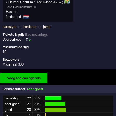
Cultureel Centrum 't Teeuwland
(binnen)
Karel Doormanstraat 30
Hasselt
🇳🇱
Nederland
hardstyle
,
hardcore
,
jump
× 5
× 4
Tickets & prijs
Bad meanings
Deurverkoop:
€
5
,-
Minimumleeftijd
16
Bezoekers
Maximaal 300.
Voeg toe aan agenda
Stemresultaat:
zeer goed
geweldig
22
25%
zeer goed
27
31%
goed
28
32%
ok
1
1%