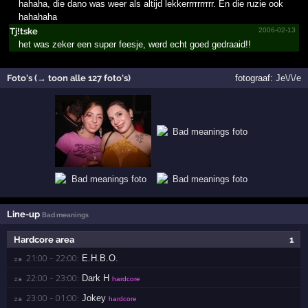
hahaha, die dano was weer als altijd lekkerrrrrrrrrr. En die ruzie ook
hahahaha
Tj!tske
2006-02-13
het was zeker een super feesje, werd echt goed gedraaid!!
Foto's (→ toon alle 127 foto's)
fotograaf:
Je\/\/e
Line-up
Bad meanings
Hardcore area
1
21:00 - 22:00:
E.H.B.O.
za 
22:00 - 23:00:
Dark H
za 
hardcore
23:00 - 01:00:
Jokey
za 
hardcore