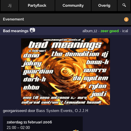
Jij
Partyflock
Community
Overig
🔍
Evenement
📷
Bad meanings
album
·
zeer goed
·
ical
,12
georganiseerd door
Bass System Events
,
O.J.J.H
zaterdag 11 februari 2006
21:00
–
02:00