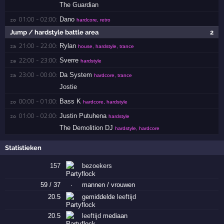
The Guardian
01:00 - 02:00:
Dano
zo 
hardcore, retro
Jump / hardstyle battle area
2
21:00 - 22:00:
Rylan
za 
house, hardstyle, trance
22:00 - 23:00:
Sverre
za 
hardstyle
23:00 - 00:00:
Da System
za 
hardcore, trance
Jostie
00:00 - 01:00:
Bass K
zo 
hardcore, hardstyle
01:00 - 02:00:
Justin Putuhena
zo 
hardstyle
The Demolition DJ
hardstyle, hardcore
Statistieken
157
bezoekers
59 / 37
·
mannen / vrouwen
20.5
gemiddelde
leeftijd
20.5
leeftijd
mediaan