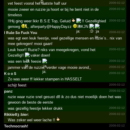
vet feest vooral het laatste half uur
2006-02-12
mooie zweer en ruzzie ja hoort er bij he bent niet in de
2006-02-12
timeless
!!Hij ging weer lkkr B.S.E Top, Geluid
!! Gezellighied
2006-02-13
genoeg
,, afterparty@HappyDayzz
BKJN
I Rule So Fuck You
2006-02-12
was egt een leuk feestje, veel gezellige mensen en ruzie`s.. nix van
mee gekregen! mooi gaan!
Leuk hoor!! Ruzie? niks van meegekregen, vond het
2006-02-12
Gezellig!!
vaker doen!
was een leuk feesie
2006-02-12
jammer van de ruzzie, verder vage mooie avond,,
2006-02-12
K o o S
2006-02-12
Zo was weer ff lekker stampen in HASSELT
schijt feest
2006-02-12
panz
2006-02-12
ruzie waar ruzie snel gesust d8 ik zo dus niet moeilijk doen het was
gewoon de beste de eerste
was gezellig feestje lekker drukk
2006-02-12
Rikkie83 :bier:
2006-02-13
Was zeker wel weer lache !!
Technocrash!
2006-02-12