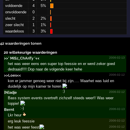
voldoende
4
5%
onvoldoende
0
slecht
2
2%
zeer slecht
1
1%
waardeloos
3
3%
42 waarderingen tonen
20 willekeurige waarderingen
>>*­ MiSz_­ChAnTy *­<<
2006-02-13
het was weer eens een super top feessie en er werd zeker goed
dedraaid!!!!:Dop naar de volgende keer hehe
>>Loes<<
2006-02-12
kon er jammer genoeg weer niet bij zijn..... Maarhet was luid en
duidelijk op mijn kamer te horen
[N]adje
2006-02-12
Bass system events overtreft zichzelf steeds weer!! Was weer
toppie!
Bernt
2006-02-13
Lkr heur
erg leuk feessie
2006-02-12
het was weer feest
2006-02-12