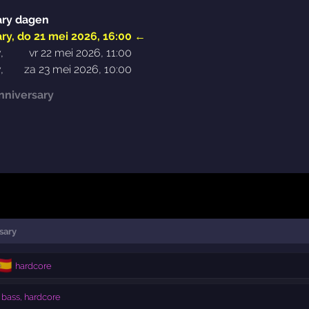
ary dagen
ry
,
do 21 mei 2026, 16:00
←
y
,
vr 22 mei 2026, 11:00
y
,
za 23 mei 2026, 10:00
nniversary
sary
🇸
hardcore
bass, hardcore