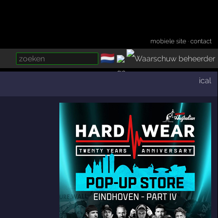
mobiele site
·
contact
🇳🇱
­
ical