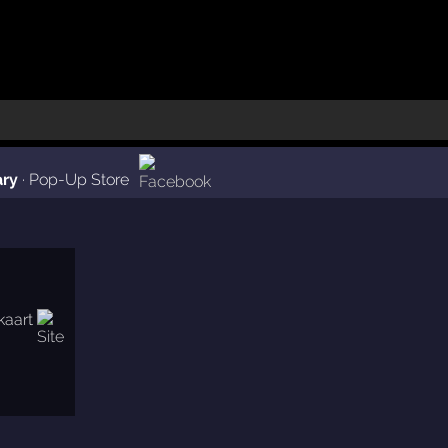
ary
·
Pop-Up Store