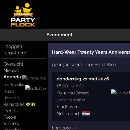
Evenement
Inloggen
Hard-Wear Twenty Years Annivers
Registreren
Overzicht
georganiseerd door
Hard-Wear
Nieuws
Agenda
donderdag 21 mei 2026
nu & straks
16:00
–
22:00
kaart
Dynamo
(binnen)
festivals
Catharinaplein 21
Winacties
WIN
Eindhoven
Trends
🇳🇱
Nederland
Foto's
Video's
hardcore
× 2
Interviews