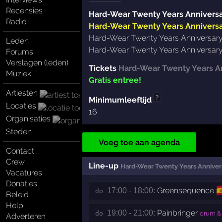
Recensies
Hard-Wear Twenty Years Annivers
Radio
Hard-Wear Twenty Years Anniversa
Hard-Wear Twenty Years Anniversar
Leden
Hard-Wear Twenty Years Anniversar
Forums
Verslagen (leden)
Tickets
Hard-Wear Twenty Years A
Muziek
Gratis entree!
Artiesten
?
Minimumleeftijd
Locaties
16
Organisaties
Steden
Voeg toe aan agenda
Contact
Crew
Line-up
Hard-Wear Twenty Years Anniver
Vacatures
Donaties

Greensequence
17:00 - 18:00:
do 
Beleid
Help
Painbringer
19:00 - 21:00:
do 
drum & 
Adverteren