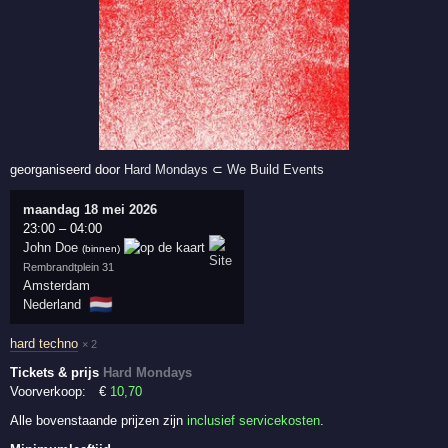
georganiseerd door
Hard Mondays
⊂
We Build Events
maandag 18 mei 2026
23:00
–
04:00
John Doe
(binnen)
Rembrandtplein 31
Amsterdam
🇳🇱
Nederland
hard techno
× 2
Tickets & prijs
Hard Mondays
Voorverkoop:
€
10
,70
Alle bovenstaande prijzen zijn
inclusief servicekosten
.