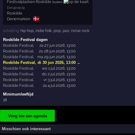
Festivalpladsen Roskilde
(buiten)
Darupvej 19
Roskilde
🇩🇰
Denemarken
schatting:
hip hop
,
indie folk
,
pop
,
jazz
,
noise rock
Roskilde Festival dagen
Roskilde Festival
,
za 27 jun 2026, 13:00
Roskilde Festival
,
zo 28 jun 2026, 13:00
Roskilde Festival
,
ma 29 jun 2026, 13:00
Roskilde Festival
,
di 30 jun 2026, 13:00
←
Roskilde Festival
,
wo 1 jul 2026, 13:00
Roskilde Festival
,
do 2 jul 2026, 13:00
Roskilde Festival
,
vr 3 jul 2026, 13:00
Roskilde Festival
,
za 4 jul 2026, 13:00
Minimumleeftijd
18
Voeg toe aan agenda
Misschien ook interessant