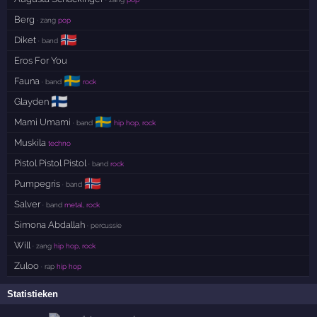
Berg
· zang
pop
🇳🇴
Diket
· band
Eros For You
🇸🇪
Fauna
· band
rock
🇫🇮
Glayden
🇸🇪
Mami Umami
· band
hip hop, rock
Muskila
techno
Pistol Pistol Pistol
· band
rock
🇳🇴
Pumpegris
· band
Salver
· band
metal, rock
Simona Abdallah
· percussie
Will
· zang
hip hop, rock
Zuloo
· rap
hip hop
Statistieken