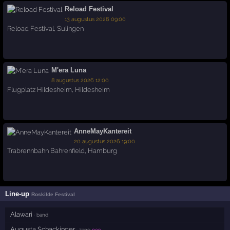
Reload Festival
13 augustus 2026 09:00
Reload Festival
,
Sulingen
M'era Luna
8 augustus 2026 12:00
Flugplatz Hildesheim
,
Hildesheim
AnneMayKantereit
20 augustus 2026 19:00
Trabrennbahn Bahrenfield
,
Hamburg
Line-up
Roskilde Festival
Alawari
· band
Augusta Schackinger
· zang
pop