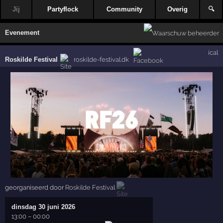
Jij
Partyflock
Community
Overig
🔍
Evenement
ical
Roskilde Festival
roskilde-festival.dk
georganiseerd door
Roskilde Festival
dinsdag 30 juni 2026
13:00
–
00:00