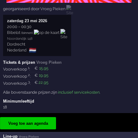
georganiseerd door
Vroeg Pieken
zaterdag 23 mei 2026
20:00
–
00:30
Bibelot
(binnen)
Noordendijk 148
Dordrecht
🇳🇱
Nederland
Tickets & prijzen
Vroeg Pieken
1
€
15
,95
Voorverkoop
:
2
€
19
,95
Voorverkoop
:
3
€
22
,95
Voorverkoop
:
Alle bovenstaande prijzen zijn
inclusief servicekosten
.
Minimumleeftijd
18
Voeg toe aan agenda
Line-up
Vroeg Pieken