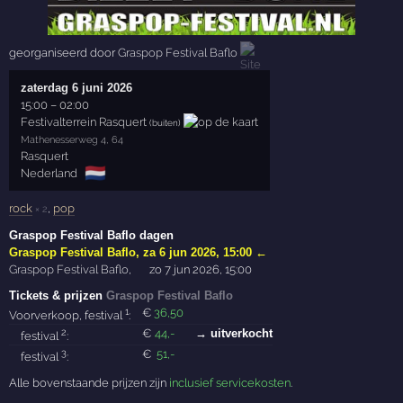
georganiseerd door
Graspop Festival Baflo
zaterdag 6 juni 2026
15:00
–
02:00
Festivalterrein Rasquert
(buiten)
Mathenesserweg 4, 64
Rasquert
🇳🇱
Nederland
rock
,
pop
× 2
Graspop Festival Baflo dagen
Graspop Festival Baflo
,
za 6 jun 2026, 15:00
←
Graspop Festival Baflo
,
zo 7 jun 2026, 15:00
Tickets & prijzen
Graspop Festival Baflo
1
€
36
,50
Voorverkoop, festival
:
2
€
44
,-
→ uitverkocht
festival
:
3
€
51
,-
festival
:
Alle bovenstaande prijzen zijn
inclusief servicekosten
.