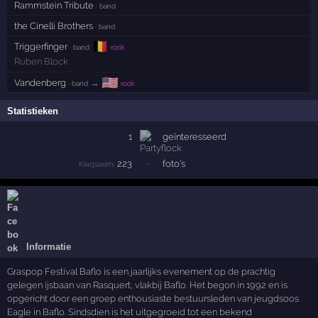
Rammstein Tribute
· band
the Cinelli Brothers
· band
🇧🇪
Triggerfinger
· band
rock
Ruben Block
🇺🇸
Vandenberg
→
· band
rock
Statistieken
1
geïnteresseerd
223
·
foto's
Kieqseem:
Informatie
Graspop Festival Baflo is een jaarlijks evenement op de prachtig
gelegen ijsbaan van Rasquert, vlakbij Baflo. Het begon in 1992 en is
opgericht door een groep enthousiaste bestuursleden van jeugdsoos
Eagle in Baflo. Sindsdien is het uitgegroeid tot een bekend