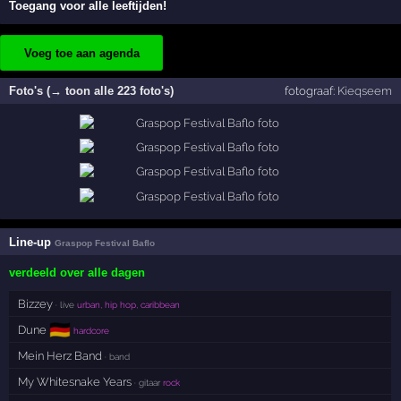
Toegang voor alle leeftijden!
Voeg toe aan agenda
Foto's (→ toon alle 223 foto's)
fotograaf:
Kieqseem
Line-up
Graspop Festival Baflo
verdeeld over alle dagen
Bizzey
· live
urban, hip hop, caribbean
🇩🇪
Dune
hardcore
Mein Herz Band
· band
My Whitesnake Years
· gitaar
rock