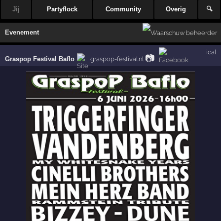
Jij
Partyflock
Community
Overig
🔍
Evenement
ical
📷
Graspop Festival Baflo
graspop-festival.nl