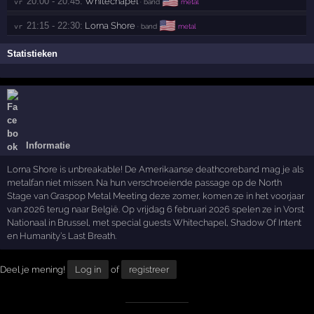
🇺🇸
20:00 - 20:45:
Whitechapel
vr 
· band
metal
🇺🇸
21:15 - 22:30:
Lorna Shore
vr 
· band
metal
Statistieken
Informatie
Lorna Shore is unbreakable! De Amerikaanse deathcoreband mag je als
metalfan niet missen. Na hun verschroeiende passage op de North
Stage van Graspop Metal Meeting deze zomer, komen ze in het voorjaar
van 2026 terug naar België. Op vrijdag 6 februari 2026 spelen ze in Vorst
Nationaal in Brussel, met special guests Whitechapel, Shadow Of Intent
en Humanity’s Last Breath.
Deel je mening!
Log in
of
registreer