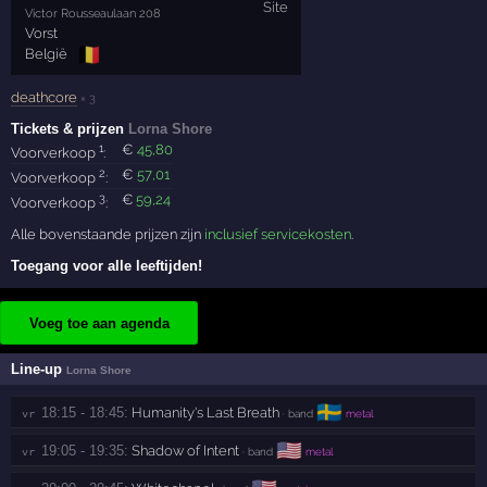
Victor Rousseaulaan 208
Vorst
🇧🇪
België
deathcore
× 3
Tickets & prijzen
Lorna Shore
1
€
45
,80
Voorverkoop
:
2
€
57
,01
Voorverkoop
:
3
€
59
,24
Voorverkoop
:
Alle bovenstaande prijzen zijn
inclusief servicekosten
.
Toegang voor alle leeftijden!
Voeg toe aan agenda
Line-up
Lorna Shore
🇸🇪
18:15 - 18:45:
Humanity's Last Breath
vr 
· band
metal
🇺🇸
19:05 - 19:35:
Shadow of Intent
vr 
· band
metal