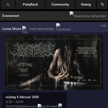
Jij
Partyflock
Community
Overig
🔍
Evenement
ical
Lorna Shore
vorst-nationaal.be
vrijdag 6 februari 2026
17:30
–
23:00
Vorst Nationaal
(binnen)