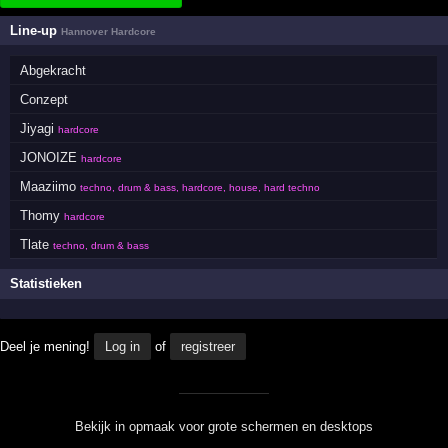
Line-up
Hannover Hardcore
Abgekracht
Conzept
Jiyagi
hardcore
JONOIZE
hardcore
Maaziimo
techno, drum & bass, hardcore, house, hard techno
Thomy
hardcore
Tlate
techno, drum & bass
Statistieken
Deel je mening!
Log in
of
registreer
Bekijk in opmaak voor grote schermen en desktops