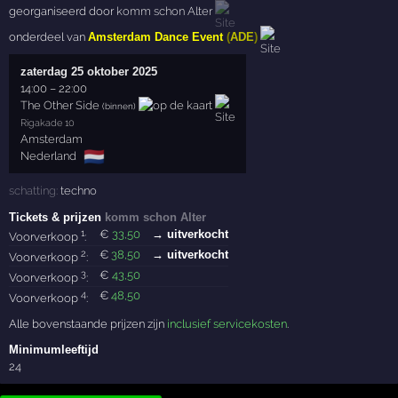
georganiseerd door
komm schon Alter
onderdeel van
Amsterdam Dance Event
(
ADE
)
zaterdag 25 oktober 2025
14:00
–
22:00
The Other Side
(binnen)
Rigakade 10
Amsterdam
🇳🇱
Nederland
schatting:
techno
Tickets & prijzen
komm schon Alter
1
€
33
,50
→ uitverkocht
Voorverkoop
:
2
€
38
,50
→ uitverkocht
Voorverkoop
:
3
€
43
,50
Voorverkoop
:
4
€
48
,50
Voorverkoop
:
Alle bovenstaande prijzen zijn
inclusief servicekosten
.
Minimumleeftijd
24