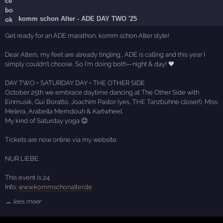
komm schon Alter - ADE DAY TWO '25
Get ready for an ADE marathon, komm schon Alter style!
Dear Alters, my feet are already tingling… ADE is calling and this year I
simply couldn’t choose. So I’m doing both—night & day! 🖤
DAY TWO • SATURDAY DAY • THE OTHER SIDE
October 25th we embrace daytime dancing at The Other Side with
Einmusik, Gui Boratto, Joachim Pastor (yes, THE Tanzbühne closer!), Miss
Melera, Arabella Memdouh & Kartwheel.
My kind of Saturday yoga 😉
Tickets are now online via my website.
NUR LIEBE.
This event is 24
Info:
www.kommschonalter.de
→ lees meer