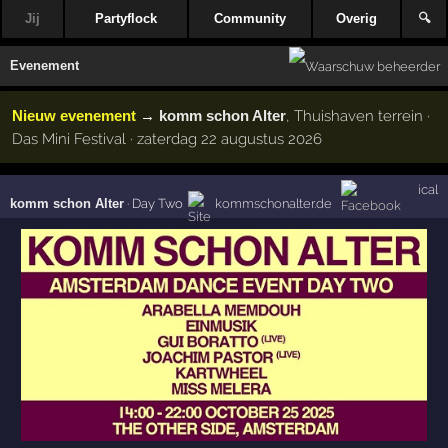
Jij
Partyflock
Community
Overig
🔍
Evenement
Nieuw evenement
→
komm schon Alter
, Thuishaven terrein ·
Das Mini Festival · zaterdag 22 augustus 2026
ical
komm schon Alter
·
Day Two
kommschonalter.de