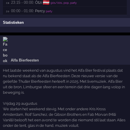
🇦🇹
23:15 - 00:00:
Ötzi
za 
90s/00s, pop, party
00:00 - 01:00:
Percy
zo 
party
Statistieken
Alfa Bierfeesten
Het laatste weekend van augustus vind het Alfa Bier festival plaats dat
nu bekend staat als de Alfa Bierfeesten. Deze nieuwe versie van de
geliefde Thuller Bierfeesten herleeft in 2025. Met livemuziek, Alfa Bier
uit de bron, Limburgse sfeer en een terrein dat drie dagen lang volop in
beweging is.
Vrijdag 29 augustus
We starten het weekend stevig. Met onder andere Kris Kross
Amsterdam, Rolf Sanchez, de Gibson Brothers en Fab Morvan (Milli
Vanilli) belooft het een avond te worden die niemand stil laat staan. Alles
onder de tent, glas in de hand, muziek voluit.