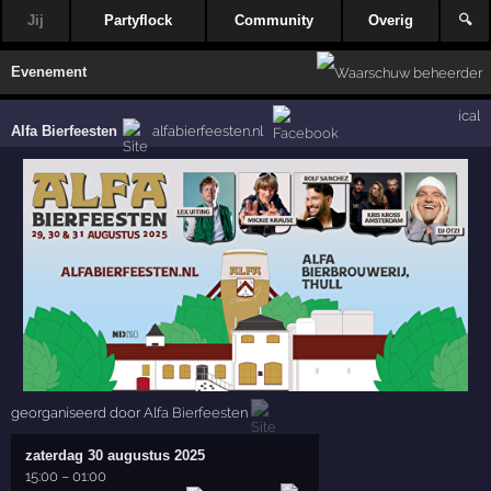
Jij
Partyflock
Community
Overig
🔍
Evenement
ical
Alfa Bierfeesten
alfabierfeesten.nl
georganiseerd door
Alfa Bierfeesten
zaterdag 30 augustus 2025
15:00
–
01:00