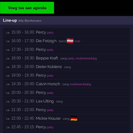
Voeg toe aan agenda
Line-up
Alfa Bierfeesten
15:00 - 16:00:
Percy
za 
party
🇦🇹
16:00 - 17:30:
Die Fetzig'n
za 
· band
rock
17:30 - 18:00:
Percy
za 
party
18:00 - 18:30:
Beppie Kraft
za 
· zang
party, nederlandstalig
18:30 - 19:00:
Dieter Koblenz
za 
· zang
19:00 - 19:30:
Percy
za 
party
19:30 - 20:00:
Calvin Horsch
za 
· zang
nederlandstalig
20:00 - 20:30:
Percy
za 
party
20:30 - 21:30:
Lex UIting
za 
· zang
21:30 - 22:00:
Percy
za 
party
🇩🇪
22:00 - 22:45:
Mickie Krause
za 
· zang
22:45 - 23:15:
Percy
za 
party