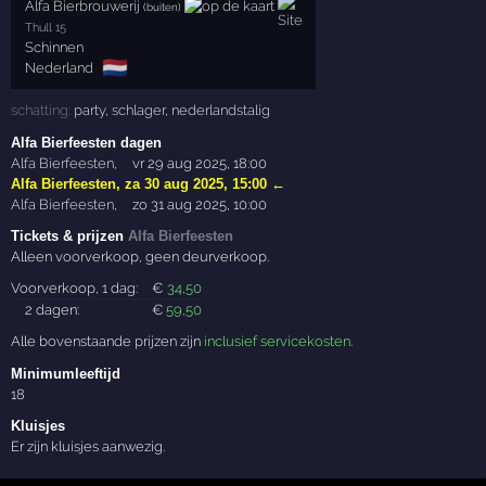
Alfa Bierbrouwerij
(buiten)
Thull 15
Schinnen
🇳🇱
Nederland
schatting:
party
,
schlager
,
nederlandstalig
Alfa Bierfeesten dagen
Alfa Bierfeesten
,
vr 29 aug 2025, 18:00
Alfa Bierfeesten
,
za 30 aug 2025, 15:00
←
Alfa Bierfeesten
,
zo 31 aug 2025, 10:00
Tickets & prijzen
Alfa Bierfeesten
Alleen voorverkoop, geen deurverkoop.
Voorverkoop, 1 dag:
€
34
,50
2 dagen:
€
59
,50
Alle bovenstaande prijzen zijn
inclusief servicekosten
.
Minimumleeftijd
18
Kluisjes
Er zijn kluisjes aanwezig.