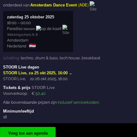
onderdeel van
Amsterdam Dance Event
(
ADE
)
zaterdag 25 oktober 2025
16:00
–
00:00
Paradiso
(binnen)
Weteringschans 6-8
Amsterdam
🇳🇱
Nederland
schatting:
techno
,
drum & bass
,
tech house
,
breakbeat
STOOR Live dagen
STOOR Live
,
za 25 okt 2025, 16:00
←
STOOR Live
,
zo 26 okt 2025, 16:00
Tickets & prijs
STOOR Live
Voorverkoop:
€
50
,40
Alle bovenstaande prijzen zijn
inclusief servicekosten
.
Minimumleeftijd
18
Voeg toe aan agenda