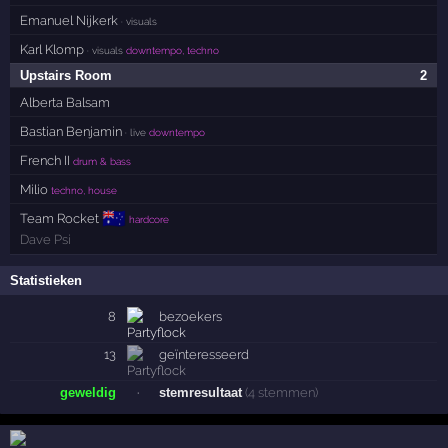
Emanuel Nijkerk
· visuals
Karl Klomp
· visuals
downtempo, techno
Upstairs Room
2
Alberta Balsam
Bastian Benjamin
· live
downtempo
French II
drum & bass
Milio
techno, house
🇦🇺
Team Rocket
hardcore
Dave Psi
Statistieken
8
bezoekers
13
geïnteresseerd
geweldig
·
stemresultaat
(4 stemmen)