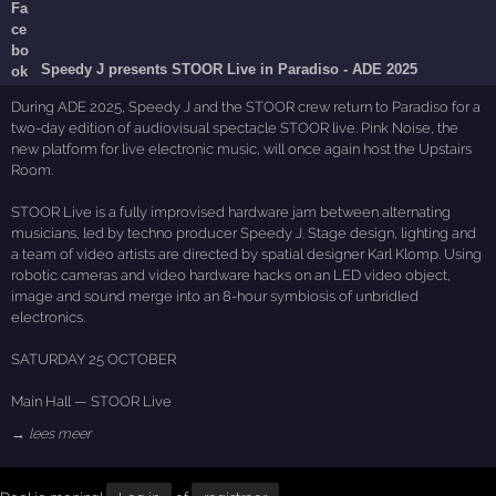
Speedy J presents STOOR Live in Paradiso - ADE 2025
During ADE 2025, Speedy J and the STOOR crew return to Paradiso for a
two-day edition of audiovisual spectacle STOOR live. Pink Noise, the
new platform for live electronic music, will once again host the Upstairs
Room.
STOOR Live is a fully improvised hardware jam between alternating
musicians, led by techno producer Speedy J. Stage design, lighting and
a team of video artists are directed by spatial designer Karl Klomp. Using
robotic cameras and video hardware hacks on an LED video object,
image and sound merge into an 8-hour symbiosis of unbridled
electronics.
SATURDAY 25 OCTOBER
Main Hall — STOOR Live
→ lees meer