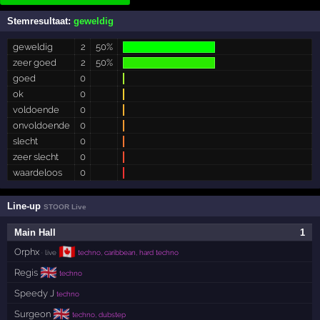
Stemresultaat:
geweldig
geweldig
2
50%
zeer goed
2
50%
goed
0
ok
0
voldoende
0
onvoldoende
0
slecht
0
zeer slecht
0
waardeloos
0
Line-up
STOOR Live
Main Hall
1
🇨🇦
Orphx
· live
techno, caribbean, hard techno
🇬🇧
Regis
techno
Speedy J
techno
🇬🇧
Surgeon
techno, dubstep