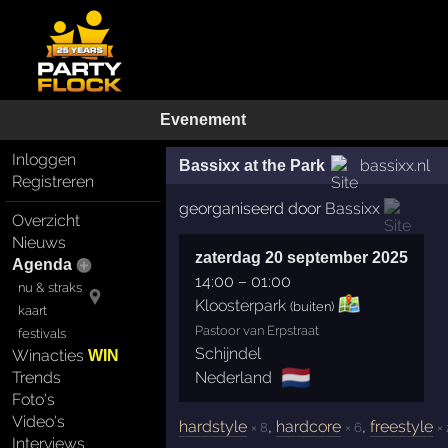
Evenement
Inloggen
bassixx.nl
Bassixx at the Park
Registreren
georganiseerd door
Bassixx
Overzicht
Nieuws
zaterdag 20 september 2025
Agenda
14:00
–
01:00
nu & straks
Kloosterpark
(buiten)
kaart
Pastoor van Erpstraat
festivals
Schijndel
Winacties
WIN
🇳🇱
Nederland
Trends
Foto's
Video's
hardstyle
,
hardcore
,
freestyle
× 8
× 6
× 
Interviews