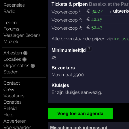
Tickets & prijzen
Bassixx at the Par
Recensies
1
€
32
,07
Radio
→ uitverk
Voorverkoop
:
2
€
42
,25
Voorverkoop
:
Leden
3
€
52
,43
Voorverkoop
:
Forums
Verslagen (leden)
Alle bovenstaande prijzen zijn
inclusi
Muziek
?
Minimumleeftijd
Artiesten
25
Locaties
Organisaties
Bezoekers
Steden
Maximaal 3500.
Contact
Kluisjes
Crew
Er zijn kluisjes aanwezig.
Vacatures
Donaties
Beleid
Voeg toe aan agenda
Help
Adverteren
Voorwaarden
Misschien ook interessant