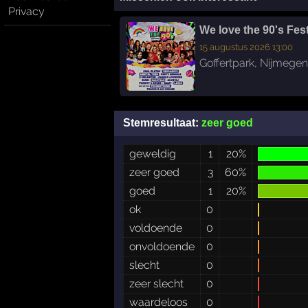
Privacy
We love the 90's Fest
15 augustus 2026 13:00
Goffertpark
,
Nijmegen
Stemresultaat:
zeer goed
geweldig
1
20%
zeer goed
3
60%
goed
1
20%
ok
0
voldoende
0
onvoldoende
0
slecht
0
zeer slecht
0
waardeloos
0