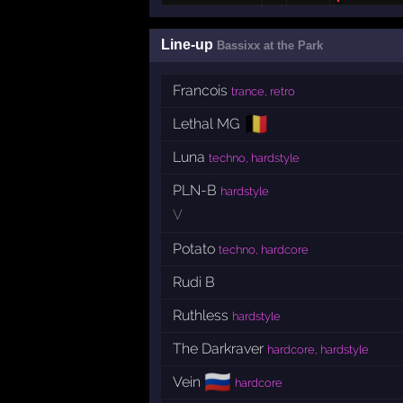
Line-up
Bassixx at the Park
Francois
trance, retro
🇧🇪
Lethal MG
Luna
techno, hardstyle
PLN-B
hardstyle
V
Potato
techno, hardcore
Rudi B
Ruthless
hardstyle
The Darkraver
hardcore, hardstyle
🇷🇺
Vein
hardcore