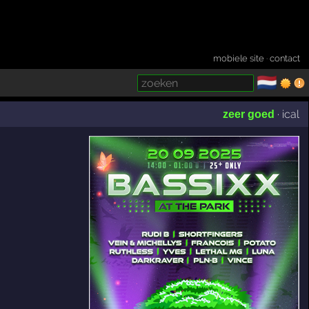
mobiele site
·
contact
🇳🇱
­
·
ical
zeer goed