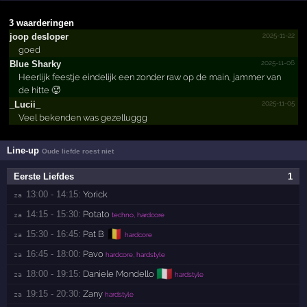
3 waarderingen
2025-11-22
joop desloper
goed
2025-11-06
Blue Sharky
Heerlijk feestje eindelijk een zonder raw op de main, jammer van
de hitte 🥵
2025-11-05
_Lucii_
Veel bekenden was gezelluggg
Line-up
Oude liefde roest niet
Eerste Liefdes
1
13:00 - 14:15:
Yorick
za 
14:15 - 15:30:
Potato
za 
techno, hardcore
🇧🇪
15:30 - 16:45:
Pat B
za 
hardcore
16:45 - 18:00:
Pavo
za 
hardcore, hardstyle
🇮🇹
18:00 - 19:15:
Daniele Mondello
za 
hardstyle
19:15 - 20:30:
Zany
za 
hardstyle