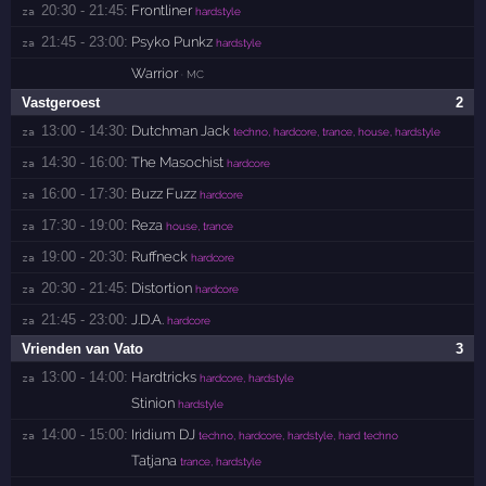
20:30 - 21:45:
Frontliner
za 
hardstyle
21:45 - 23:00:
Psyko Punkz
za 
hardstyle
Warrior
· MC
Vastgeroest
2
13:00 - 14:30:
Dutchman Jack
za 
techno, hardcore, trance, house, hardstyle
14:30 - 16:00:
The Masochist
za 
hardcore
16:00 - 17:30:
Buzz Fuzz
za 
hardcore
17:30 - 19:00:
Reza
za 
house, trance
19:00 - 20:30:
Ruffneck
za 
hardcore
20:30 - 21:45:
Distortion
za 
hardcore
21:45 - 23:00:
J.D.A.
za 
hardcore
Vrienden van Vato
3
13:00 - 14:00:
Hardtricks
za 
hardcore, hardstyle
Stinion
hardstyle
14:00 - 15:00:
Iridium DJ
za 
techno, hardcore, hardstyle, hard techno
Tatjana
trance, hardstyle