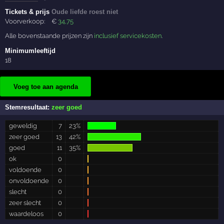
Tickets & prijs
Oude liefde roest niet
Voorverkoop:
€
34
,75
Alle bovenstaande prijzen zijn
inclusief servicekosten
.
Minimumleeftijd
18
Voeg toe aan agenda
Stemresultaat:
zeer goed
geweldig
7
23%
zeer goed
13
42%
goed
11
35%
ok
0
voldoende
0
onvoldoende
0
slecht
0
zeer slecht
0
waardeloos
0