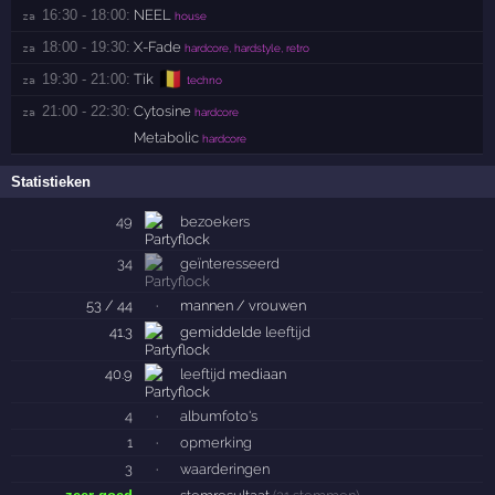
16:30 - 18:00:
NEEL
za 
house
18:00 - 19:30:
X-Fade
za 
hardcore, hardstyle, retro
🇧🇪
19:30 - 21:00:
Tik
za 
techno
21:00 - 22:30:
Cytosine
za 
hardcore
Metabolic
hardcore
Statistieken
49
bezoekers
34
geïnteresseerd
53 / 44
·
mannen / vrouwen
41.3
gemiddelde
leeftijd
40.9
leeftijd
mediaan
4
·
albumfoto's
1
·
opmerking
3
·
waarderingen