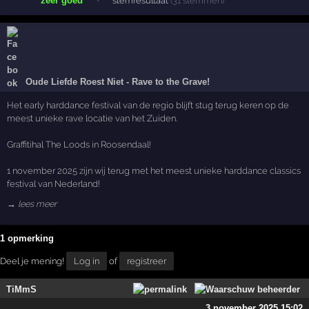
zeer goed
·
stemresultaat
(31 stemmen)
Oude Liefde Roest Niet - Rave to the Grave!
Het early harddance festival van de regio blijft stug terug keren op de
meest unieke rave locatie van het Zuiden.
Graffitihal The Loods in Roosendaal!
1 november 2025 zijn wij terug met het meest unieke harddance classics
festival van Nederland!
→ lees meer
1 opmerking
Deel je mening!
Log in
of
registreer
TiMmS
3 november 2025 15:02