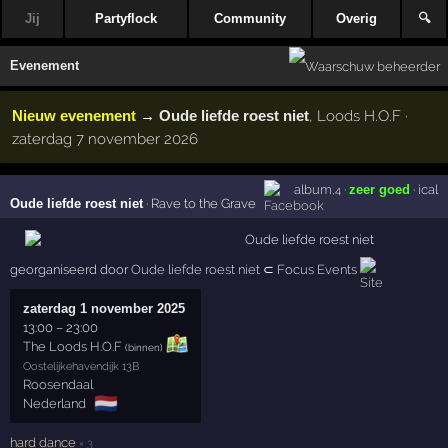
Jij
Partyflock
Community
Overig
🔍
Evenement
Nieuw evenement
→
Oude liefde roest niet
, Loods H.O.F ·
zaterdag 7 november 2026
album
·
zeer goed
·
ical
,4
Oude liefde roest niet
·
Rave to the Grave
georganiseerd door
Oude liefde roest niet
⊂
Focus Events
zaterdag 1 november 2025
13:00
–
23:00
The Loods H.O.F
(binnen)
Oostelijkehavendijk 13B
Roosendaal
🇳🇱
Nederland
hard dance
× 3