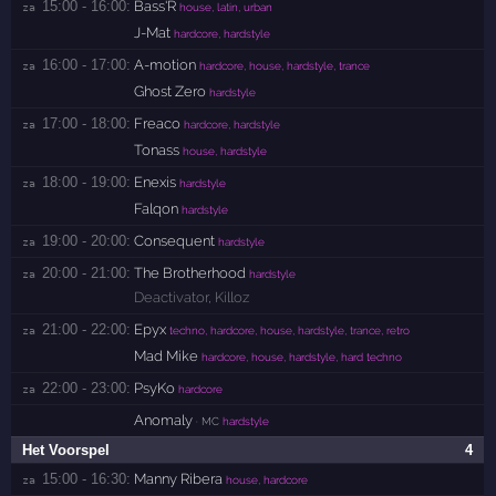
15:00 - 16:00:
Bass'R
za 
house, latin, urban
J-Mat
hardcore, hardstyle
16:00 - 17:00:
A-motion
za 
hardcore, house, hardstyle, trance
Ghost Zero
hardstyle
17:00 - 18:00:
Freaco
za 
hardcore, hardstyle
Tonass
house, hardstyle
18:00 - 19:00:
Enexis
za 
hardstyle
Falqon
hardstyle
19:00 - 20:00:
Consequent
za 
hardstyle
20:00 - 21:00:
The Brotherhood
za 
hardstyle
Deactivator
,
Killoz
21:00 - 22:00:
Epyx
za 
techno, hardcore, house, hardstyle, trance, retro
Mad Mike
hardcore, house, hardstyle, hard techno
22:00 - 23:00:
PsyKo
za 
hardcore
Anomaly
· MC
hardstyle
Het Voorspel
4
15:00 - 16:30:
Manny Ribera
za 
house, hardcore