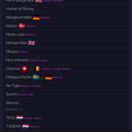
🇬🇧
Henri Bergmann
house, techno
Home of Shivay
🇩🇪
Klangkuenstler
techno
🇩🇰
Kölsch
techno
Marie-Julie
techno
🇬🇧
Michael Bibi
Mosoo
techno
Nico Morano
trance, house
🇨🇭
🇧🇪
Odymel
→
techno, house, trance
🇸🇪
🇩🇪
Philippa Pacho
→
techno
Re-Type
techno, house
Samm
house, afro
Stavroz
Mosley Jr.
🇳🇱
TESS
house, disco
🇳🇱
TWIENA
techno