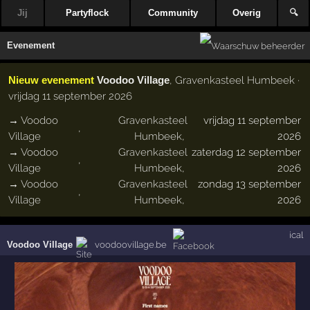
Jij
Partyflock
Community
Overig
🔍
Evenement
Nieuw evenement
Voodoo Village
, Gravenkasteel Humbeek ·
vrijdag 11 september 2026
→
Voodoo
Gravenkasteel
vrijdag 11 september
,
Village
Humbeek
,
2026
→
Voodoo
Gravenkasteel
zaterdag 12 september
,
Village
Humbeek
,
2026
→
Voodoo
Gravenkasteel
zondag 13 september
,
Village
Humbeek
,
2026
ical
Voodoo Village
voodoovillage.be