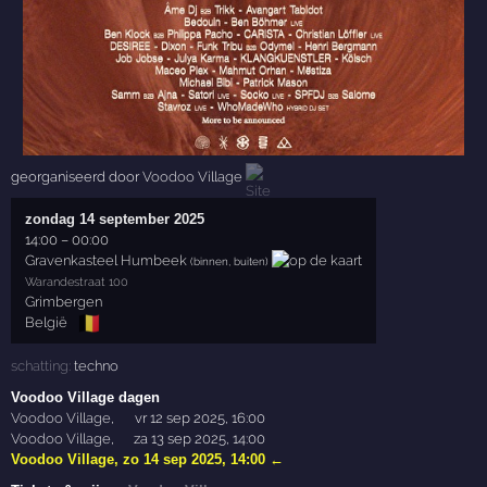
georganiseerd door
Voodoo Village
zondag 14 september 2025
14:00
–
00:00
Gravenkasteel Humbeek
(binnen, buiten)
Warandestraat 100
Grimbergen
🇧🇪
België
schatting:
techno
Voodoo Village dagen
Voodoo Village
,
vr 12 sep 2025, 16:00
Voodoo Village
,
za 13 sep 2025, 14:00
Voodoo Village
,
zo 14 sep 2025, 14:00
←