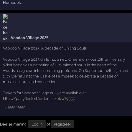
Humbeek.
Voodoo Village 2025
Voodoo Village 2025, A decade of Uniting Souls.
Voodoo Village 2025 drifts into a new dimension – our 10th anniversary.
What began as a gathering of like-minded souls in the heart of the
woods has grown into something profound. On September 12th, 13th and
14th, we return to the Castle of Humbeek to celebrate a decade of
music, culture, and connection.
Tickets for Voodoo Village 2025 are available at
https://partyflock.nl/order_ticket/479355
→ lees meer
Deel je mening!
Log in
of
registreer