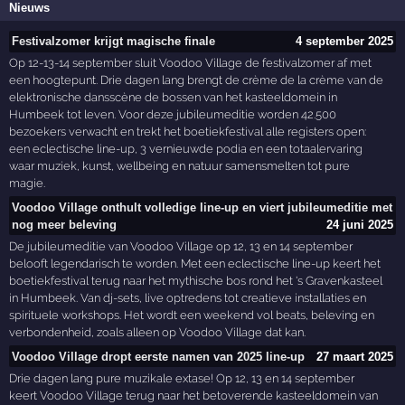
Nieuws
Festivalzomer krijgt magische finale
4 september 2025
Op 12-13-14 september sluit Voodoo Village de festivalzomer af met
een hoogtepunt. Drie dagen lang brengt de crème de la crème van de
elektronische dansscène de bossen van het kasteeldomein in
Humbeek tot leven. Voor deze jubileumeditie worden 42.500
bezoekers verwacht en trekt het boetiekfestival alle registers open:
een eclectische line-up, 3 vernieuwde podia en een totaalervaring
waar muziek, kunst, wellbeing en natuur samensmelten tot pure
magie.
Voodoo Village onthult volledige line-up en viert jubileumeditie met
nog meer beleving
24 juni 2025
De jubileumeditie van Voodoo Village op 12, 13 en 14 september
belooft legendarisch te worden. Met een eclectische line-up keert het
boetiekfestival terug naar het mythische bos rond het 's Gravenkasteel
in Humbeek. Van dj-sets, live optredens tot creatieve installaties en
spirituele workshops. Het wordt een weekend vol beats, beleving en
verbondenheid, zoals alleen op Voodoo Village dat kan.
Voodoo Village dropt eerste namen van 2025 line-up
27 maart 2025
Drie dagen lang pure muzikale extase! Op 12, 13 en 14 september
keert Voodoo Village terug naar het betoverende kasteeldomein van