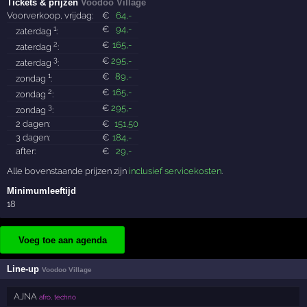
Tickets & prijzen
Voodoo Village
Voorverkoop, vrijdag:
€
64
,-
1
€
94
,-
zaterdag
:
2
€
165
,-
zaterdag
:
3
€
295
,-
zaterdag
:
1
€
89
,-
zondag
:
2
€
165
,-
zondag
:
3
€
295
,-
zondag
:
2 dagen:
€
151
,50
3 dagen:
€
184
,-
after:
€
29
,-
Alle bovenstaande prijzen zijn
inclusief servicekosten
.
Minimumleeftijd
18
Voeg toe aan agenda
Line-up
Voodoo Village
AJNA
afro, techno