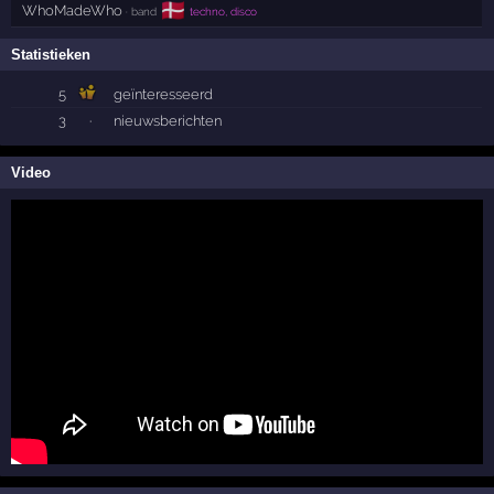
🇩🇰
WhoMadeWho
· band
techno, disco
Statistieken
5
geïnteresseerd
3
·
nieuwsberichten
Video