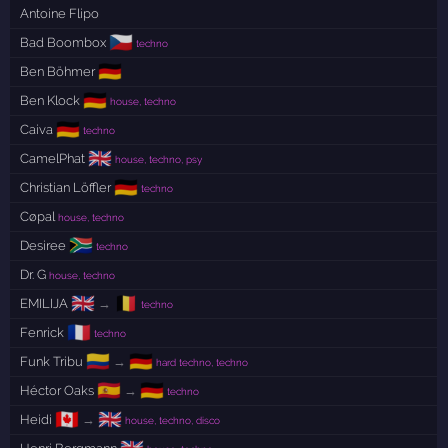
Antoine Flipo
🇨🇿
Bad Boombox
techno
🇩🇪
Ben Böhmer
🇩🇪
Ben Klock
house, techno
🇩🇪
Caiva
techno
🇬🇧
CamelPhat
house, techno, psy
🇩🇪
Christian Löffler
techno
Cøpal
house, techno
🇿🇦
Desiree
techno
Dr. G
house, techno
🇬🇧
🇧🇪
EMILIJA
→
techno
🇫🇷
Fenrick
techno
🇨🇴
🇩🇪
Funk Tribu
→
hard techno, techno
🇪🇸
🇩🇪
Héctor Oaks
→
techno
🇨🇦
🇬🇧
Heidi
→
house, techno, disco