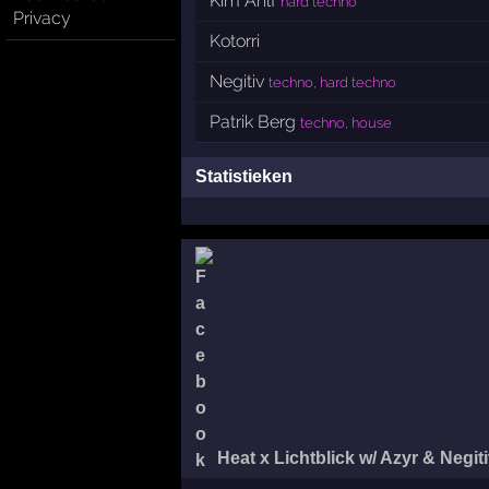
Kim Ahlf
hard techno
Privacy
Kotorri
Negitiv
techno, hard techno
Patrik Berg
techno, house
Statistieken
Heat x Lichtblick w/ Azyr & Negit