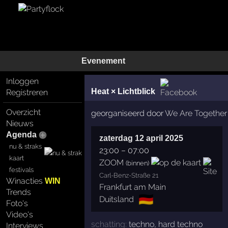
Evenement
Inloggen
Heat × Lichtblick
Registreren
Overzicht
georganiseerd door
We Are Together
Nieuws
Agenda
zaterdag 12 april 2025
nu & straks
23:00
–
07:00
kaart
ZOOM
(binnen)
festivals
Carl-Benz-Straße 21
Winacties
WIN
Frankfurt am Main
Trends
🇩🇪
Duitsland
Foto's
Video's
schatting:
techno
,
hard techno
Interviews