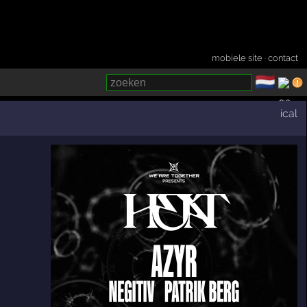
mobiele site
·
contact
🇳🇱
­
ical