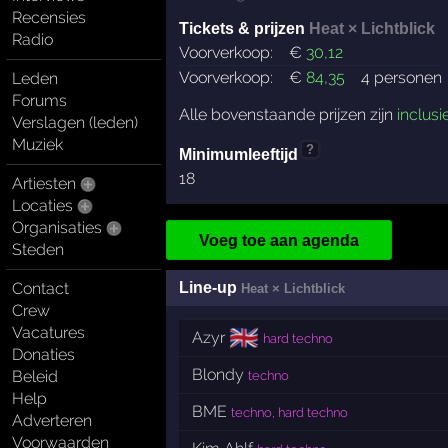
Recensies
Tickets & prijzen
Heat × Lichtblick
Radio
Voorverkoop:
€
30
,12
Voorverkoop:
€
84
,35
4 personen
Leden
Forums
Alle bovenstaande prijzen zijn
inclusi
Verslagen (leden)
Muziek
?
Minimumleeftijd
18
Artiesten
Locaties
Organisaties
Voeg toe aan agenda
Steden
Contact
Line-up
Heat × Lichtblick
Crew
Vacatures
🇬🇧
Azyr
hard techno
Donaties
Blondy
Beleid
techno
Help
BME
techno, hard techno
Adverteren
Voorwaarden