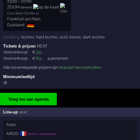
23:00
–
07:00
ZOOM
(binnen)
Carl-Benz-Straße 21
Frankfurt am Main
🇩🇪
Duitsland
schatting:
techno
,
hard techno
,
acid
,
trance
,
dark techno
Tickets & prijzen
HEAT
Voorverkoop:
€
29
,-
Voorverkoop:
€
83
,-
4 personen
Alle bovenstaande prijzen zijn
inclusief servicekosten
.
Minimumleeftijd
18
Voeg toe aan agenda
Line-up
HEAT
Adan
🇫🇷
AIROD
techno, hard techno