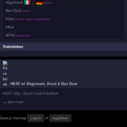
🇮🇹
🇩🇪
Alignment
→
techno
Ben Dust
techno
Edna
techno, trance, hard techno
Mixxr
RITM
hard techno
Statistieken
HEAT w/ Alignment, Airod & Ben Dust
HEAT 069 - Zoom Club Frankfurt
→ lees meer
Deel je mening!
Log in
of
registreer