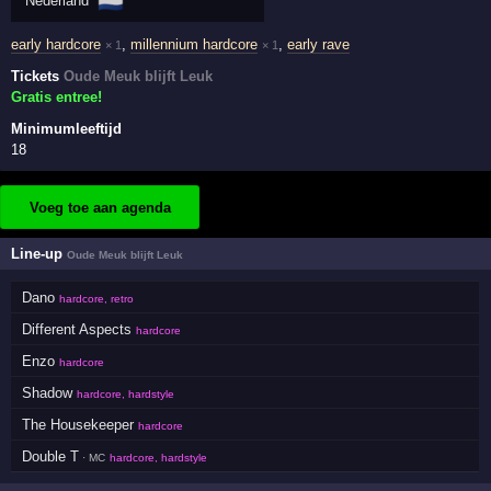
🇳🇱
Nederland
early hardcore
,
millennium hardcore
,
early rave
× 1
× 1
Tickets
Oude Meuk blijft Leuk
Gratis entree!
Minimumleeftijd
18
Voeg toe aan agenda
Line-up
Oude Meuk blijft Leuk
Dano
hardcore, retro
Different Aspects
hardcore
Enzo
hardcore
Shadow
hardcore, hardstyle
The Housekeeper
hardcore
Double T
· MC
hardcore, hardstyle