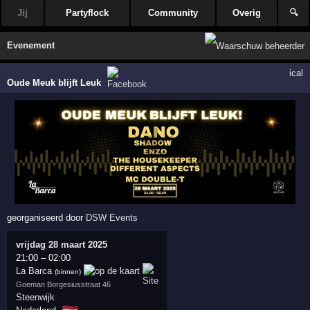
Jij
Partyflock
Community
Overig
🔍
Evenement
ical
Oude Meuk blijft Leuk
georganiseerd door
DSW Events
vrijdag 28 maart 2025
21:00
–
02:00
La Barca
(binnen)
Goeman Borgesiusstraat 46
Steenwijk