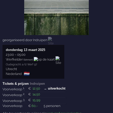
georganiseerd door
Indruipen
donderdag 13 maart 2025
23:00
–
05:00
Werfkelder
(binnen)
Oudegracht a/d Werf 97
Utrecht
🇳🇱
Nederland
Tickets & prijzen
Indruipen
1
€
12
,50
→ uitverkocht
Voorverkoop
:
2
€
14
,50
Voorverkoop
:
3
€
15
,99
Voorverkoop
:
Voorverkoop:
€
60
,-
5 personen