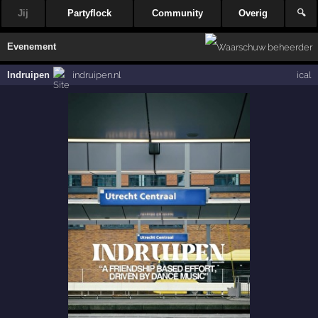
Jij
Partyflock
Community
Overig
🔍
Evenement
Indruipen
indruipen.nl
ical