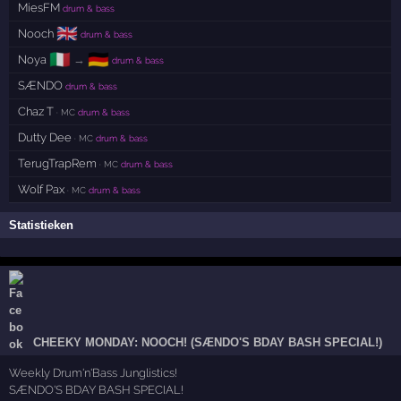
MiesFM
drum & bass
🇬🇧
Nooch
drum & bass
🇮🇹
🇩🇪
Noya
→
drum & bass
SÆNDO
drum & bass
Chaz T
· MC
drum & bass
Dutty Dee
· MC
drum & bass
TerugTrapRem
· MC
drum & bass
Wolf Pax
· MC
drum & bass
Statistieken
CHEEKY MONDAY: NOOCH! (SÆNDO'S BDAY BASH SPECIAL!)
Weekly Drum'n'Bass Junglistics!
SÆNDO'S BDAY BASH SPECIAL!