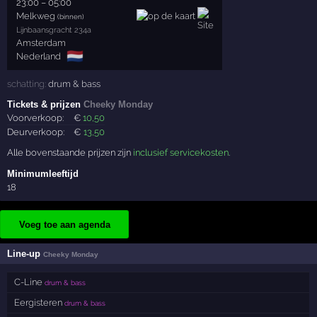
23:00
–
05:00
Melkweg
(binnen)
Lijnbaansgracht 234a
Amsterdam
🇳🇱
Nederland
schatting:
drum & bass
Tickets & prijzen
Cheeky Monday
Voorverkoop:
€
10
,50
Deurverkoop:
€
13
,50
Alle bovenstaande prijzen zijn
inclusief servicekosten
.
Minimumleeftijd
18
Voeg toe aan agenda
Line-up
Cheeky Monday
C-Line
drum & bass
Eergisteren
drum & bass