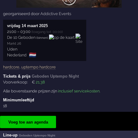
georganiseerd door
Addictive Events
vrijdag 14 maart 2025
21:00
–
03:00
(toegang tot: 00:00)
De 10 Geboden
(binnen)
Markt 26
Uden
🇳🇱
Nederland
hardcore
,
uptempo hardcore
Tickets & prijs
Geboden Uptempo Night
Voorverkoop:
€
21
,38
Alle bovenstaande prijzen zijn
inclusief servicekosten
.
Minimumleeftijd
18
Voeg toe aan agenda
Line-up
Geboden Uptempo Night