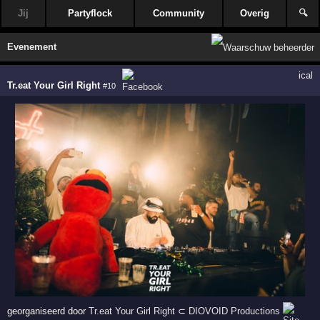
Jij
Partyflock
Community
Overig
🔍
Evenement
ical
Tr.eat Your Girl Right
#10
georganiseerd door
Tr.eat Your Girl Right
⊂
DIOVOID Productions