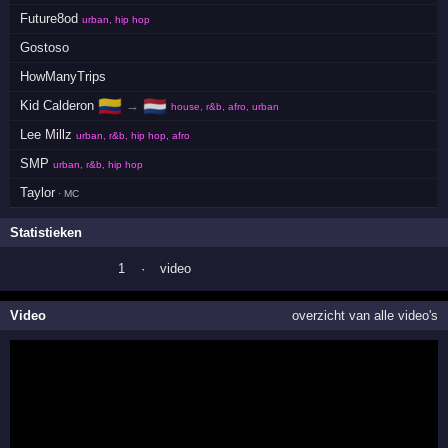
Future8od
urban, hip hop
Gostoso
HowManyTrips
🇨🇴
🇳🇱
Kid Calderon
→
house, r&b, afro, urban
Lee Millz
urban, r&b, hip hop, afro
SMP
urban, r&b, hip hop
Taylor
· MC
Statistieken
1
·
video
Video
overzicht van alle video's