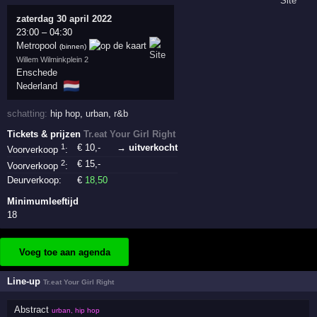
zaterdag 30 april 2022
23:00
–
04:30
Metropool
(binnen)
Willem Wilminkplein 2
Enschede
🇳🇱
Nederland
schatting:
hip hop
,
urban
,
r&b
Tickets & prijzen
Tr.eat Your Girl Right
1
€
10
,-
→ uitverkocht
Voorverkoop
:
2
€
15
,-
Voorverkoop
:
Deurverkoop:
€
18
,50
Minimumleeftijd
18
Voeg toe aan agenda
Line-up
Tr.eat Your Girl Right
Abstract
urban, hip hop