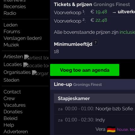
Tickets & prijzen
Gronings Finest
Recensies
1
€
19
,48
→ uitverk
Voorverkoop
:
Radio
2
€
22
,48
Voorverkoop
:
Leden
Forums
Alle bovenstaande prijzen zijn
inclusi
Verslagen (leden)
?
Minimumleeftijd
Muziek
18
Artiesten
Locaties
Voeg toe aan agenda
Organisaties
Steden
Line-up
Gronings Finest
Contact
Crew
Stapjeskamer
Vacatures
Noortje b2b Sofie
00:00 - 01:00:
za 
Donaties
Beleid
Indy
01:00 - 02:30:
za 
Help
🇩🇪
Vera
house, te
Adverteren