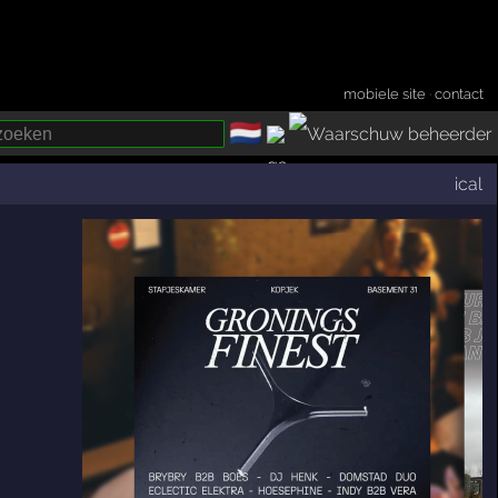
mobiele site
·
contact
🇳🇱
­
ical