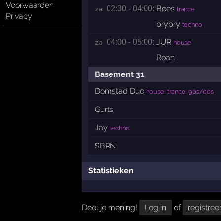
Voorwaarden
Boes
02:30 - 04:00:
za 
trance
Privacy
brybry
techno
JUR
04:00 - 05:00:
za 
house
Roan
Basement 31
Domstad Duo
house, trance, 90s/00s
Gurts
Jay
techno
SBRN
Statistieken
Deel je mening!
Log in
of
registree