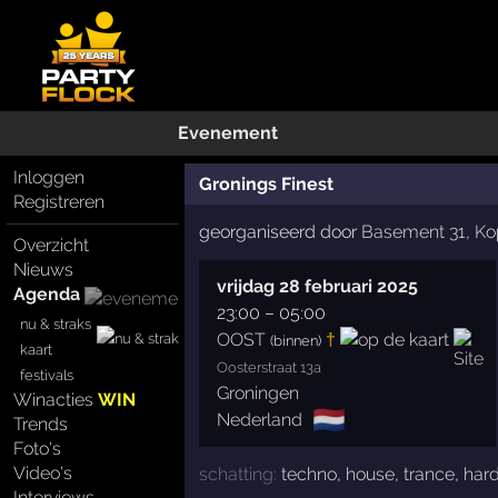
Evenement
Inloggen
Gronings Finest
Registreren
georganiseerd door
Basement 31
,
Ko
Overzicht
Nieuws
vrijdag 28 februari 2025
Agenda
23:00
–
05:00
nu & straks
OOST
†
(binnen)
kaart
Oosterstraat 13a
festivals
Groningen
Winacties
WIN
🇳🇱
Nederland
Trends
Foto's
Video's
schatting:
techno
,
house
,
trance
,
har
Interviews