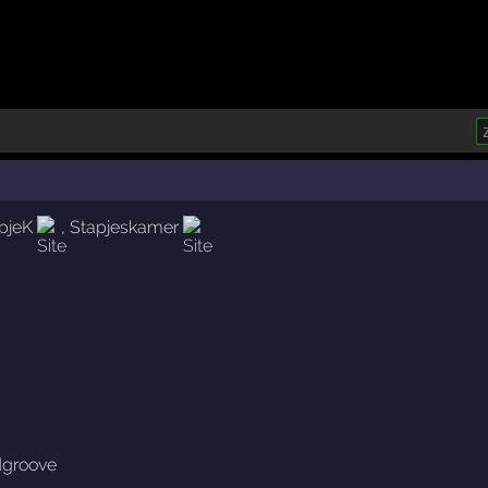
pjeK
,
Stapjeskamer
dgroove