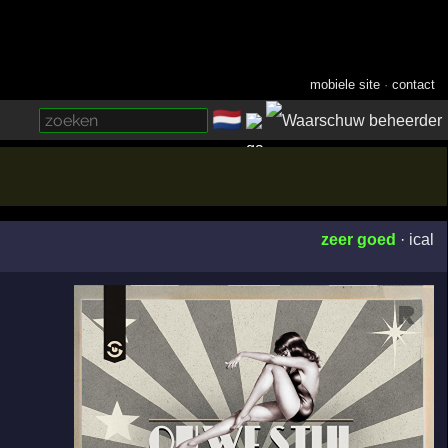
mobiele site
·
contact
🇳🇱
­
zeer goed
·
ical