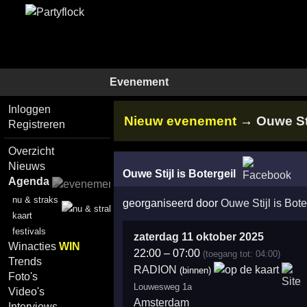
Evenement
Inloggen
Nieuw evenement
→
Ouwe Sti
Registreren
Overzicht
Nieuws
Ouwe Stijl is Botergeil
Agenda
nu & straks
georganiseerd door
Ouwe Stijl is Bote
kaart
festivals
zaterdag 11 oktober 2025
Winacties
WIN
22:00
–
07:00
(toegang tot: 04:00)
Trends
RADION
(binnen)
Foto's
Louwesweg 1a
Video's
Amsterdam
Interviews