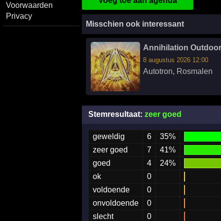
Voeg toe aan agenda
Voorwaarden
Privacy
Misschien ook interessant
Annihilation Outdoo
8 augustus 2026 12:00
Autotron
,
Rosmalen
Stemresultaat:
zeer goed
geweldig
6
35%
zeer goed
7
41%
goed
4
24%
ok
0
voldoende
0
onvoldoende
0
slecht
0