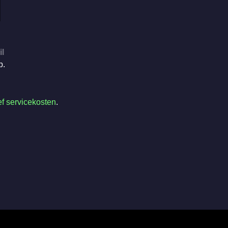
il
p.
ef servicekosten
.