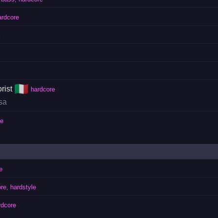
ardcore

🇮🇹
rist
hardcore
sa
re
e
re, hardstyle
rdcore