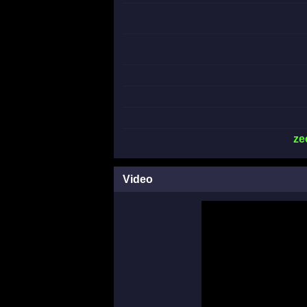
ze
Video