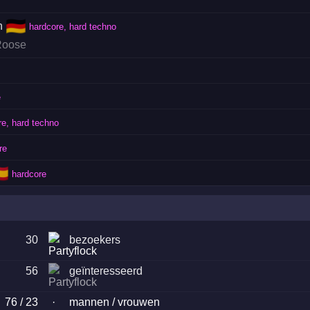
🇩🇪
n
hardcore, hard techno
oose
e
re, hard techno
re
🇸
hardcore
30
bezoekers
56
geïnteresseerd
76 / 23
·
mannen / vrouwen