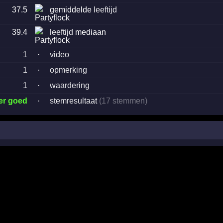
37.5
gemiddelde
leeftijd
39.4
leeftijd
mediaan
1
·
video
1
·
opmerking
1
·
waardering
er goed
·
stemresultaat
(17 stemmen)