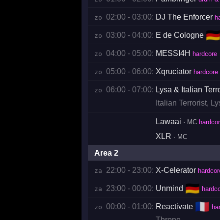
02:00 - 03:00:
DJ The Enforcer
zo 
h
🇩
03:00 - 04:00:
E de Cologne
zo 
04:00 - 05:00:
MESSI4H
zo 
hardcore
05:00 - 06:00:
Xqruciator
zo 
hardcore
06:00 - 07:00:
Lysa & Italian Terro
zo 
Italian Terrorist
,
Ly
Lawaai
· MC
hardco
XLR
· MC
Area 2
22:00 - 23:00:
X-Celerator
za 
hardcor
🇩🇪
23:00 - 00:00:
Unmind
za 
hardco
🇫🇷
00:00 - 01:00:
Reactivate
zo 
ha
Throne