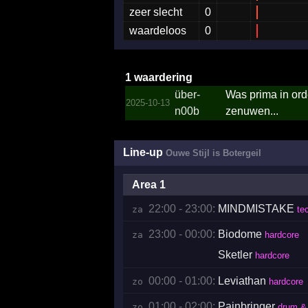
zeer slecht
0
waardeloos
0
1 waardering
über-
Was prima in ord
2025-10-13
n00b
zenuwen...
Line-up
Ouwe Stijl is Botergeil
Area 1
22:00 - 23:00:
MINDMISTAKE
za 
te
23:00 - 00:00:
Biodome
za 
hardcore
Sketler
hardcore
00:00 - 01:00:
Leviathan
zo 
hardcore
01:00 - 02:00:
Painbringer
zo 
drum & 