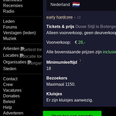
🇳🇱
Nederland
Recensies
Radio
early hardcore
× 13
Leden
Tickets & prijs
Ouwe Stijl is Boterge
Forums
Verslagen (leden)
Alleen voorverkoop, geen deurverkoo
Muziek
Voorverkoop:
€
28
,-
Artiesten
Alle bovenstaande prijzen zijn
inclusi
Locaties
?
Organisaties
Minimumleeftijd
18
Steden
Bezoekers
Contact
Maximaal 1150.
Crew
Vacatures
Kluisjes
Donaties
Er zijn kluisjes aanwezig.
Beleid
Help
Adverteren