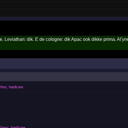
e. Leviathan: dik. E de cologne: dik Apac ook dikke prima. Al'yn
chno, hardcore
bass, hardcore