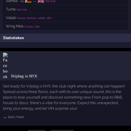
🇿🇼
🇬🇧
S1mba
→
· rap
hip hop
Turne
hip hop
Valatii
house, techno, urban, r&b
Wing Mok
house, latin
Statistieken
Vrijdag is NYX
Get ready for Vrijdag is NYX, the club night where anything can happen!
Spread across three floors, each with its own unique sound, this is the
place to lose yourself and discover something new. From pop to R&B,
house to disco, there’s a vibe for everyone. Expect the unexpected,
bring your energy, and let VIN surprise you!
→ lees meer