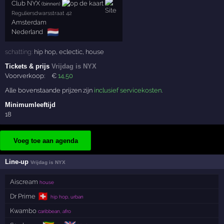
Club NYX
(binnen)
Reguliersdwarsstraat 42
Amsterdam
🇳🇱
Nederland
schatting:
hip hop
,
eclectic
,
house
Tickets & prijs
Vrijdag is NYX
Voorverkoop:
€
14
,50
Alle bovenstaande prijzen zijn
inclusief servicekosten
.
Minimumleeftijd
18
Voeg toe aan agenda
Line-up
Vrijdag is NYX
Aiscream
house
🇨🇭
Dr Prime
hip hop, urban
Kwambo
caribbean, afro