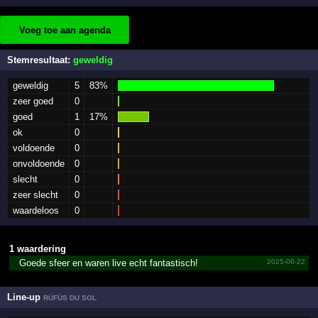
Voeg toe aan agenda
Stemresultaat:
geweldig
geweldig
5
83%
zeer goed
0
goed
1
17%
ok
0
voldoende
0
onvoldoende
0
slecht
0
zeer slecht
0
waardeloos
0
1 waardering
Goede sfeer en waren live echt fantastisch!
2025-06-22
Line-up
RÜFÜS DU SOL