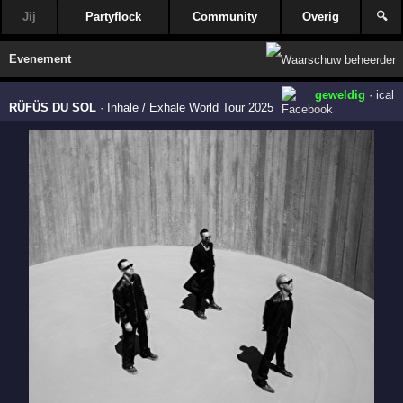
Jij
Partyflock
Community
Overig
🔍
Evenement
geweldig
·
ical
RÜFÜS DU SOL
·
Inhale / Exhale World Tour 2025