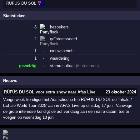
🇦🇺
RÜFÜS DU SOL
Statistieken
8
bezoekers
2
geïnteresseerd
1
·
nieuwsbericht
1
·
waardering
geweldig
·
stemresultaat
(6 stemmen)
Nieuws
RÜFÜS DU SOL voor extra show naar Afas Live
23 oktober 2024
Vorige week kondigde het Australische trio RÜFÜS DU SOL de 'Inhale /
Exhale World Tour 2025' aan in AFAS Live op dinsdag 17 juni. Vanwege
de grote interesse kondigt de act vandaag aan een extra datum toe te
voegen op woensdag 18 juni.