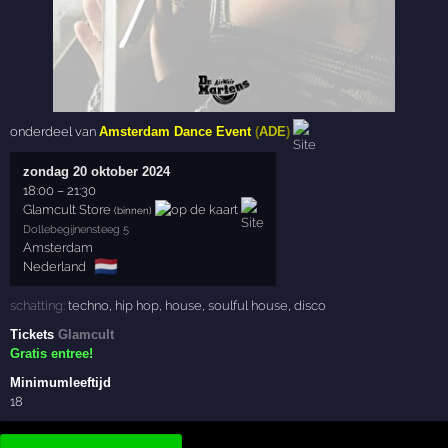
onderdeel van
Amsterdam Dance Event
(
ADE
)
zondag 20 oktober 2024
18:00
–
21:30
Glamcult Store
(binnen)
Dollebegijnensteeg 5
Amsterdam
🇳🇱
Nederland
schatting:
techno
,
hip hop
,
house
,
soulful house
,
disco
Tickets
Glamcult
Gratis entree!
Minimumleeftijd
18